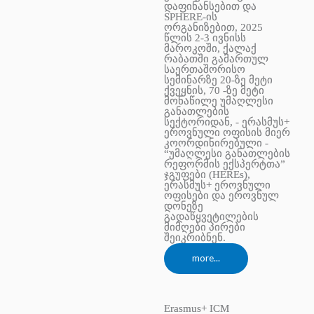
დაფინანსებით და
SPHERE-ის
ორგანიზებით, 2025
წლის 2-3 ივნისს
მაროკოში, ქალაქ
რაბათში გამართულ
საერთაშორისო
სემინარზე 20-ზე მეტი
ქვეყნის, 70 -ზე მეტი
მონაწილე უმაღლესი
განათლების
სექტორიდან, - ერასმუს+
ეროვნული ოფისის მიერ
კოორდინირებული -
“უმაღლესი განათლების
რეფორმის ექსპერტთა”
ჯგუფები (HEREs),
ერასმუს+ ეროვნული
ოფისები და ეროვნულ
დონეზე
გადაწყვეტილების
მიმღები პირები
შეიკრიბნენ.
more...
Erasmus+ ICM