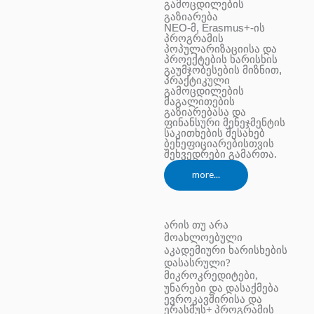
გამოცდილების
გაზიარება
NEO-მ, Erasmus+-ის
პროგრამის
პოპულარიზაციისა და
პროექტების ხარისხის
გაუმჯობესების მიზნით,
პრაქტიკული
გამოცდილების
მაგალითების
გაზიარებასა და
ფინანსური მენეჯმენტის
საკითხების შესახებ
ბენეფიციარებისთვის
შეხვედრები გამართა.
more...
არის თუ არა
მოახლოებული
აკადემიური ხარისხების
დასასრული?
მიკროკრედიტები,
უნარები და დასაქმება
ევროკავშირისა და
ერასმუს+ პროგრამის