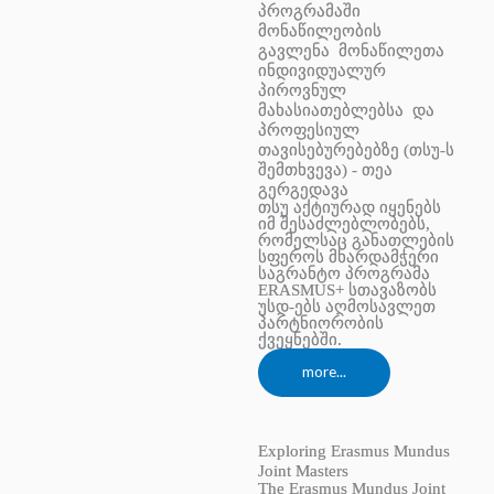
პროგრამაში
მონაწილეობის
გავლენა მონაწილეთა
ინდივიდუალურ
პიროვნულ
მახასიათებლებსა და
პროფესიულ
თავისებურებებზე (თსუ-ს
შემთხვევა) - თეა
გერგედავა
თსუ აქტიურად იყენებს
იმ შესაძლებლობებს,
რომელსაც განათლების
სფეროს მხარდამჭერი
საგრანტო პროგრამა
ERASMUS+ სთავაზობს
უსდ-ებს აღმოსავლეთ
პარტნიორობის
ქვეყნებში.
more...
Exploring Erasmus Mundus
Joint Masters
The Erasmus Mundus Joint