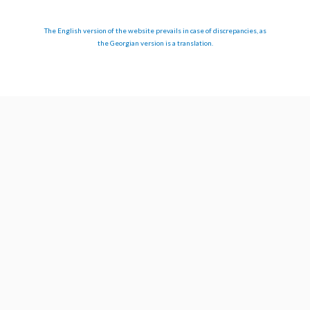
The English version of the website prevails in case of discrepancies, as
the Georgian version is a translation.