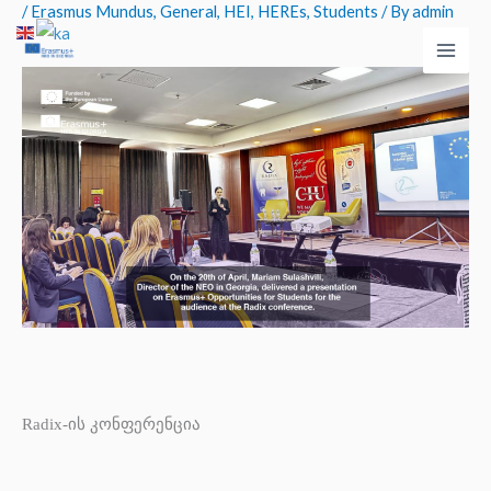
/
Erasmus Mundus
,
General
,
HEI
,
HEREs
,
Students
/ By
admin
Skip
Main
to
Men
content
Radix-ის კონფერენცია