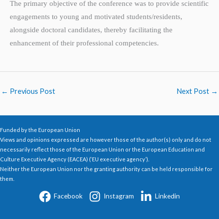
The primary objective of the conference was to provide scientific
engagements to young and motivated students/residents,
alongside doctoral candidates, thereby facilitating the
enhancement of their professional competencies.
←
Previous Post
Next Post
→
Funded by the European Union
Views and opinions expressed are however those of the author(s) only and do not
necessarily reflect those of the European Union or the European Education and
Culture Executive Agency (EACEA) (‘EU executive agency’).
Neither the European Union nor the granting authority can be held responsible for
them.
Facebook
Instagram
Linkedin