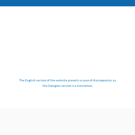
The English version of the website prevails in case of discrepancies, as
the Georgian version is a translation.