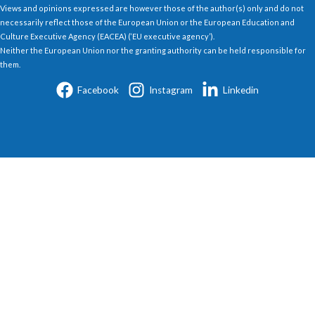
Views and opinions expressed are however those of the author(s) only and do not
necessarily reflect those of the European Union or the European Education and
Culture Executive Agency (EACEA) (‘EU executive agency’).
Neither the European Union nor the granting authority can be held responsible for
them.
Facebook
Instagram
Linkedin