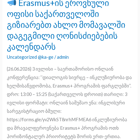
Erasmus+ის ეროვნული
Erasmus+ის
ოფისი საქართველოში
ეროვნული
გიზიარებთ ახლო მომავალში
ოფისი
დაგეგმილი ღონისძიებების
საქართველოში
გიზიარებთ
კალენდარს
ახლო
Uncategorized @ka-ge
/
admin
მომავალში
დაგეგმილი
{26.06.2026} 3 ივლისი – საერთაშორისო ონლაინ
ღონისძიებების
კონფერენცია: ‘’დიალოგის სივრცე – ინკლუზიურობა და
კალენდარს
ხელმისაწვდომობა, Erasmus+ პროგრამის ფარგლებში’’.
დრო: 13:00 – 15:25 (საქართველოს დროით) თარიღი: 3
ივლისი ფორმატი: ონლაინ სამუშაო ენა: ინგლისური
სარეგისტრაციო ბმული:
https://forms.gle/yv2WkST8nrhMFMEA6 ინკლუზიურობა
და მრავალფეროვნება Erasmus+ პროგრამის ოთხ
ჰორიზონტალურ პრიორიტეტს შორის ერთ-ერთია.