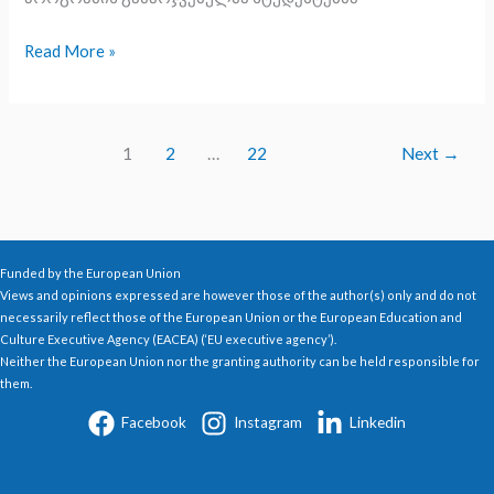
Read More »
1
2
…
22
Next
→
Funded by the European Union
Views and opinions expressed are however those of the author(s) only and do not
necessarily reflect those of the European Union or the European Education and
Culture Executive Agency (EACEA) (‘EU executive agency’).
Neither the European Union nor the granting authority can be held responsible for
them.
Facebook
Instagram
Linkedin