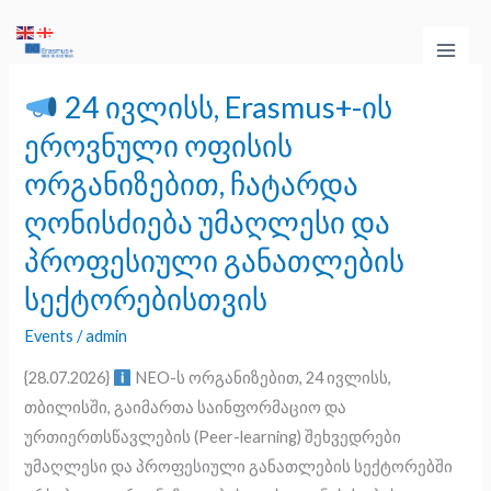
Skip
Main
to
Men
content
24 ივლისს, Erasmus+-ის
24
ეროვნული ოფისის
ივლისს,
ორგანიზებით, ჩატარდა
Erasmus+-
ღონისძიება უმაღლესი და
ის
ეროვნული
პროფესიული განათლების
ოფისის
სექტორებისთვის
ორგანიზებით,
Events
/
admin
ჩატარდა
ღონისძიება
{28.07.2026}
NEO-ს ორგანიზებით, 24 ივლისს,
უმაღლესი
თბილისში, გაიმართა საინფორმაციო და
და
ურთიერთსწავლების (Peer-learning) შეხვედრები
პროფესიული
უმაღლესი და პროფესიული განათლების სექტორებში
განათლების