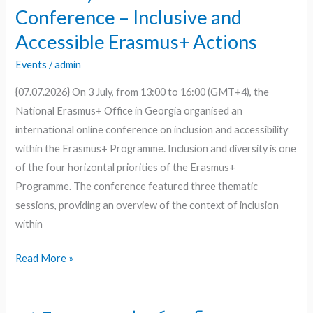
International
Conference – Inclusive and
Online
Accessible Erasmus+ Actions
Conference
–
Events
/
admin
Inclusive
{07.07.2026} On 3 July, from 13:00 to 16:00 (GMT+4), the
and
National Erasmus+ Office in Georgia organised an
Accessible
international online conference on inclusion and accessibility
Erasmus+
within the Erasmus+ Programme. Inclusion and diversity is one
Actions
of the four horizontal priorities of the Erasmus+
Programme. The conference featured three thematic
sessions, providing an overview of the context of inclusion
within
Read More »