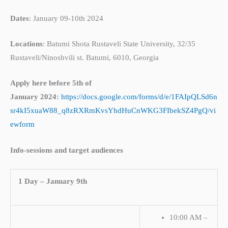
Dates
: January 09-10th 2024
Locations
: Batumi Shota Rustaveli State University, 32/35
Rustaveli/Ninoshvili st. Batumi, 6010, Georgia
Apply here
before 5th of
January 2024:
https://docs.google.com/forms/d/e/1FAIpQLSd6n
sr4kI5xuaW88_q8zRXRmKvsYhdHuCnWKG3FIbekSZ4PgQ/vi
ewform
Info-sessions and target audiences
1 Day – January 9th
10:00 AM –