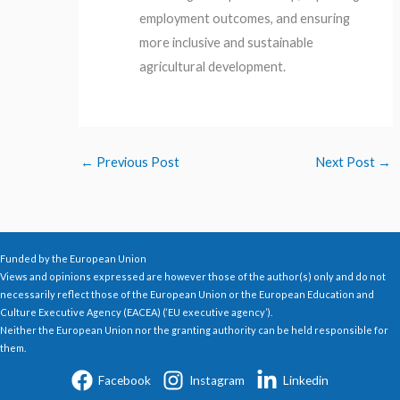
employment outcomes, and ensuring
more inclusive and sustainable
agricultural development.
←
Previous Post
Next Post
→
Funded by the European Union
Views and opinions expressed are however those of the author(s) only and do not
necessarily reflect those of the European Union or the European Education and
Culture Executive Agency (EACEA) (‘EU executive agency’).
Neither the European Union nor the granting authority can be held responsible for
them.
Facebook
Instagram
Linkedin