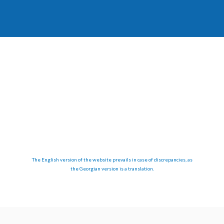
The English version of the website prevails in case of discrepancies, as
the Georgian version is a translation.