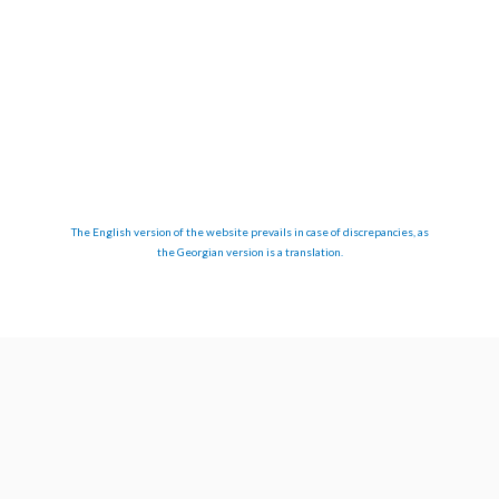
The English version of the website prevails in case of discrepancies, as
the Georgian version is a translation.