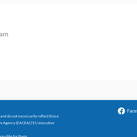
ram
Face
and do not necessarily reflect those
ve Agency (EACEA) (‘EU executive
ponsible for them.