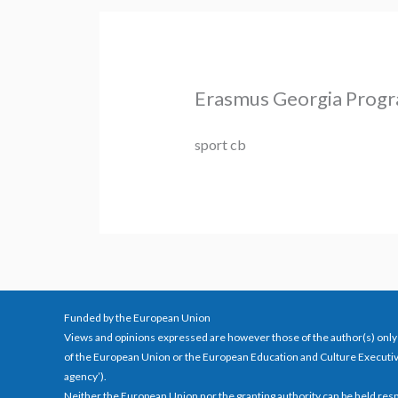
Erasmus Georgia Prog
sport cb
Funded by the European Union
Views and opinions expressed are however those of the author(s) only 
of the European Union or the European Education and Culture Executi
agency’).
Neither the European Union nor the granting authority can be held res