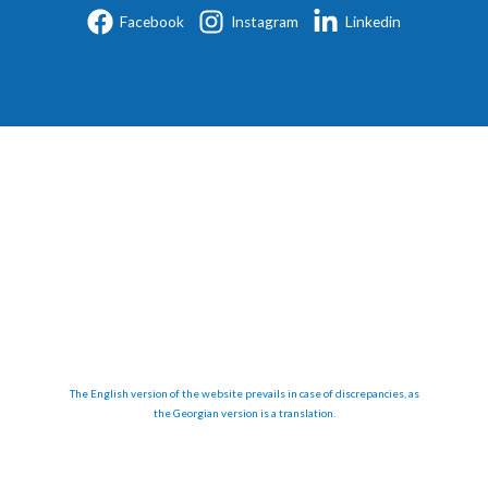
Facebook
Instagram
Linkedin
The English version of the website prevails in case of discrepancies, as
the Georgian version is a translation.