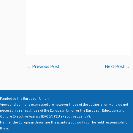
←
Previous Post
Next Post
→
Funded by the European Union
Views and opinions expressed are however those of the author(s) only and do not
necessarily reflect those of the European Union or the European Education and
Culture Executive Agency (EACEA) (‘EU executive agency’).
Neither the European Union nor the granting authority can be held responsible for
them.