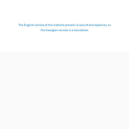
The English version of the website prevails in case of discrepancies, as
the Georgian version is a translation.