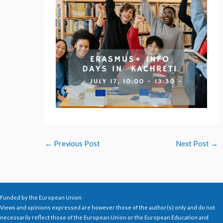
←
Previous Post
Next Post
→
Funded by the European Union
Views and opinions expressed are however those of the author(s) only and do not
necessarily reflect those of the European Union or the European Education and