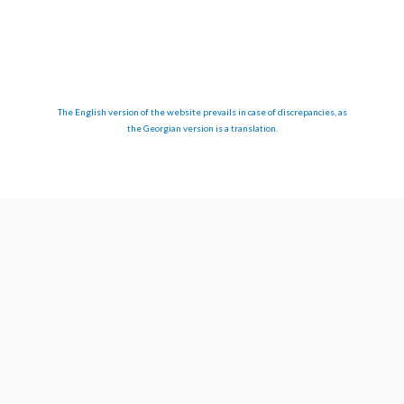
The English version of the website prevails in case of discrepancies, as
the Georgian version is a translation.