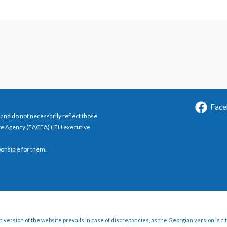
Face
and do not necessarily reflect those
ve Agency (EACEA) (‘EU executive
ponsible for them.
 version of the website prevails in case of discrepancies, as the Georgian version is a 