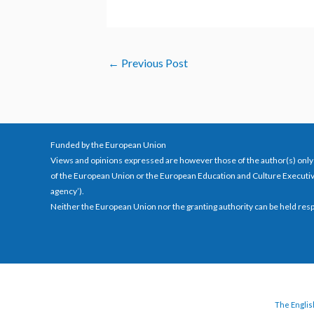
←
Previous Post
Funded by the European Union
Views and opinions expressed are however those of the author(s) only 
of the European Union or the European Education and Culture Executi
agency’).
Neither the European Union nor the granting authority can be held res
The English