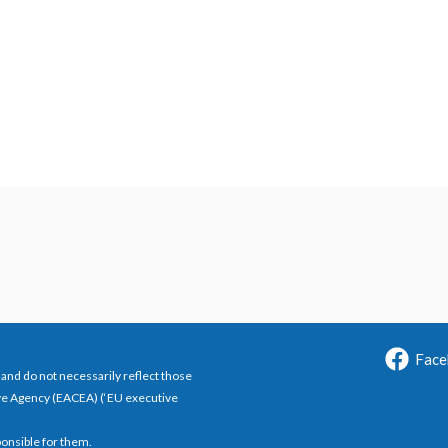
Face
and do not necessarily reflect those
ve Agency (EACEA) (‘EU executive
ponsible for them.