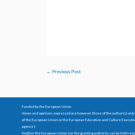
←
Previous Post
Funded by the European Union
Views and opinions expressed are however those of the author(s) only 
of the European Union or the European Education and Culture Executi
agency’).
Neither the European Union nor the granting authority can be held res