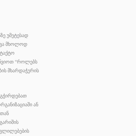
ზე უმეტესად
რევა მხოლოდ
ნტაქტო
ეწვიოთ “როლებს
ბის მხარდაჭერის
აგჭირდებათ
რგანიზაციაში ან
სთან
გარიშის
ცვლილებების