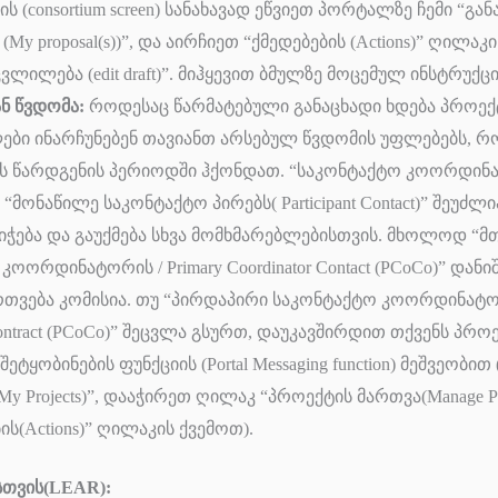
 (consortium screen) სანახავად ეწვიეთ პორტალზე ჩემი “გან
(My proposal(s))”, და აირჩიეთ “ქმედებების (Actions)” ღილა
ვლილება (edit draft)”. მიჰყევით ბმულზე მოცემულ ინსტრუქც
ნ წვდომა:
როდესაც წარმატებული განაცხადი ხდება პროექ
ები ინარჩუნებენ თავიანთ არსებულ წვდომის უფლებებს, 
ს წარდგენის პერიოდში ჰქონდათ. “საკონტაქტო კოორდინატ
ა “მონაწილე საკონტაქტო პირებს( Participant Contact)” შეუ
იჭება და გაუქმება სხვა მომხმარებლებისთვის. მხოლოდ “მ
ოორდინატორის / Primary Coordinator Contact (PCoCo)” დანიშ
თვება კომისია. თუ “პირდაპირი საკონტაქტო კოორდინატორი
 Contract (PCoCo)” შეცვლა გსურთ, დაუკავშირდით თქვენს პრ
ტყობინების ფუნქციის (Portal Messaging function) მეშვეობით
y Projects)”, დააჭირეთ ღილაკ “პროექტის მართვა(Manage Pro
ის(Actions)” ღილაკის ქვემოთ).
სთვის(LEAR):