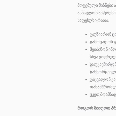
მოცემული მიზნები 
ასწავლონ ან ტრენ
საფეხური რათა:
გაუზიარონ ც
გამოცადონ გ
შეიძინონ ინ
სხვა ციფრულ
დაუკავშირდნ
განხორციელე
გაცვალონ კა
თანამშრომლ
უკეთ მოამზად
როგორ მიიღოთ პრო