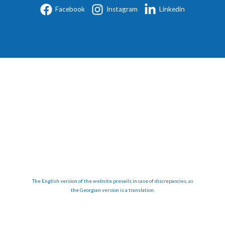
Facebook
Instagram
Linkedin
The English version of the website prevails in case of discrepancies, as
the Georgian version is a translation.