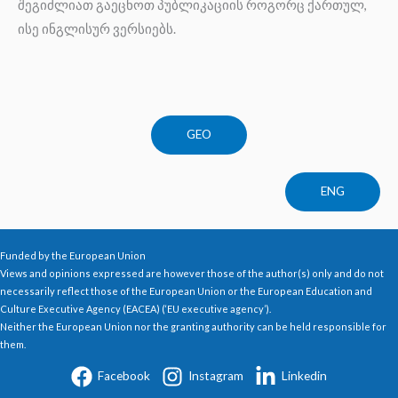
შეგიძლიათ გაეცნოთ პუბლიკაციის როგორც ქართულ,
ისე ინგლისურ ვერსიებს.
GEO
ENG
Funded by the European Union
Views and opinions expressed are however those of the author(s) only and do not
necessarily reflect those of the European Union or the European Education and
Culture Executive Agency (EACEA) (‘EU executive agency’).
Neither the European Union nor the granting authority can be held responsible for
them.
Facebook
Instagram
Linkedin