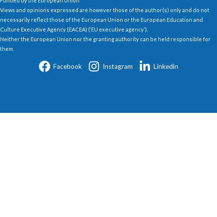
Funded by the European Union
Views and opinions expressed are however those of the author(s) only and do not
necessarily reflect those of the European Union or the European Education and
Culture Executive Agency (EACEA) (‘EU executive agency’).
Neither the European Union nor the granting authority can be held responsible for
them.
Facebook
Instagram
Linkedin