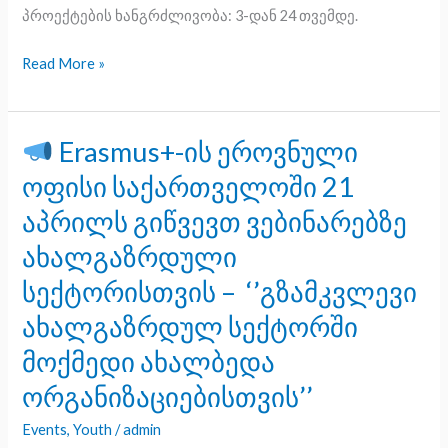
პროექტების ხანგრძლივობა: 3-დან 24 თვემდე.
Read More »
Erasmus+-ის ეროვნული
Erasmus+-
ოფისი საქართველოში 21
ის
აპრილს გიწვევთ ვებინარებზე
ეროვნული
ახალგაზრდული
ოფისი
საქართველოში
სექტორისთვის – ‘’გზამკვლევი
21
ახალგაზრდულ სექტორში
აპრილს
მოქმედი ახალბედა
გიწვევთ
ორგანიზაციებისთვის’’
ვებინარებზე
ახალგაზრდული
Events
,
Youth
/
admin
სექტორისთვის