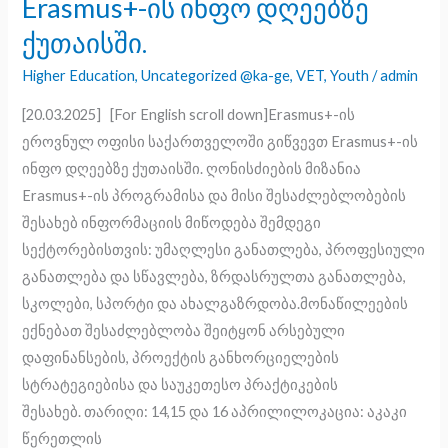
Erasmus+-ის ინფო დღეებზე
ოფისი
ქუთაისში.
საქართველოში
გიწვევთ
Higher Education
,
Uncategorized @ka-ge
,
VET
,
Youth
/
admin
Erasmus+-
[20.03.2025] [For English scroll down]Erasmus+-ის
ის
ეროვნულ ოფისი საქართველოში გიწვევთ Erasmus+-ის
ინფო
ინფო დღეებზე ქუთაისში. ღონისძიების მიზანია
დღეებზე
Erasmus+-ის პროგრამისა და მისი შესაძლებლობების
ქუთაისში.
შესახებ ინფორმაციის მიწოდება შემდეგი
სექტორებისთვის: უმაღლესი განათლება, პროფესიული
განათლება და სწავლება, ზრდასრულთა განათლება,
სკოლები, სპორტი და ახალგაზრდობა.მონაწილეების
ექნებათ შესაძლებლობა შეიტყონ არსებული
დაფინანსების, პროექტის განხორციელების
სტრატეგიებისა და საუკეთესო პრაქტიკების
შესახებ. თარიღი: 14,15 და 16 აპრილილოკაცია: აკაკი
წერეთლის