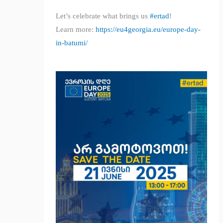
Let’s celebrate what brings us
#ertad
!
Learn more:
https://eu4georgia.eu/europe-day-
in-batumi/