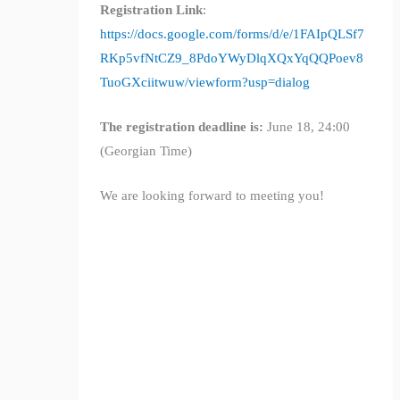
Registration Link
:
https://docs.google.com/forms/d/e/1FAIpQLSf7
RKp5vfNtCZ9_8PdoYWyDlqXQxYqQQPoev8
TuoGXciitwuw/viewform?usp=dialog
The registration deadline is:
June 18, 24:00
(Georgian Time)
We are looking forward to meeting you!