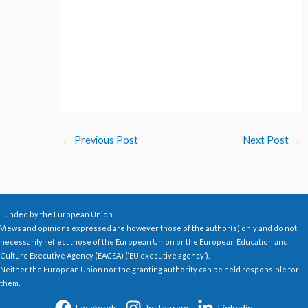
←
Previous Post
Next Post
→
Funded by the European Union
Views and opinions expressed are however those of the author(s) only and do not
necessarily reflect those of the European Union or the European Education and
Culture Executive Agency (EACEA) (‘EU executive agency’).
Neither the European Union nor the granting authority can be held responsible for
them.
Facebook
Instagram
Linkedin