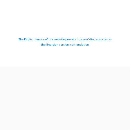
The English version of the website prevails in case of discrepancies, as
the Georgian version is a translation.