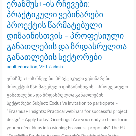
ერაზმუს+-ის რჩევები:
ერაზმუს+-
ის
პრაქტიკული ვებინარები
რჩევები:
პროექტის წარმატებული
პრაქტიკული
დიზაინისთვის – პროფესიული
ვებინარები
პროექტის
განათლების და ზრდასრულთა
წარმატებული
განათლების სექტორები
დიზაინისთვის
adult education
,
VET
/
admin
–
პროფესიული
ერაზმუს+-ის რჩევები: პრაქტიკული ვებინარები
განათლების
პროექტის წარმატებული დიზაინისთვის – პროფესიული
და
განათლების და ზრდასრულთა განათლების
ზრდასრულთა
სექტორები Subject: Exclusive invitation to participate –
განათლების
“Erasmus+ Insights: Practical webinars for successful project
სექტორები
design” – Apply today! Greetings! Are you ready to transform
your project ideas into winning Erasmus+ proposals? The EU
“Feasibility Study to Assess Georgia’s Participation in the