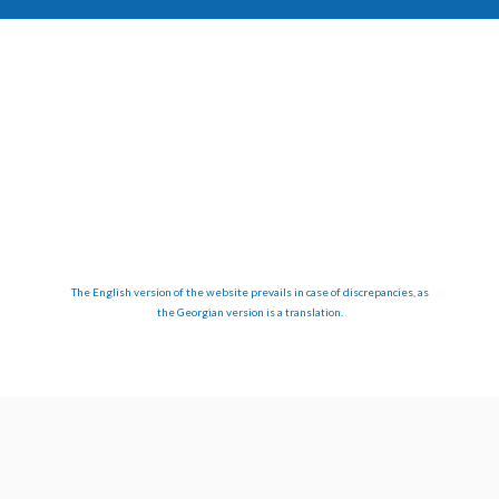
The English version of the website prevails in case of discrepancies, as
the Georgian version is a translation.